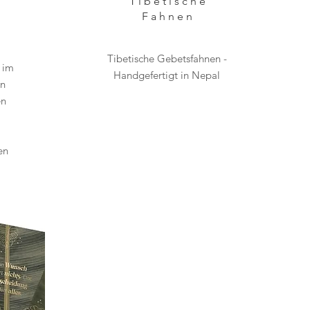
Tibetische
Fahnen
Tibetische Gebetsfahnen -
 im
Handgefertigt in Nepal
on
en
en