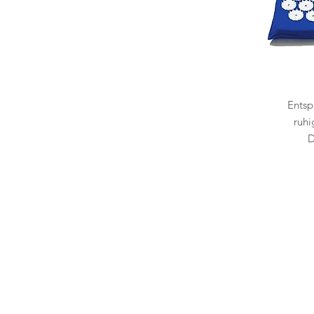
Entsp
ruh
D