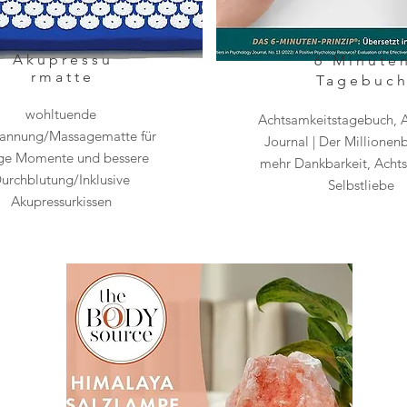
Akupressu
6 Minute
rmatte
Tagebuc
wohltuende
Achtsamkeitstagebuch, A
annung/Massagematte für
Journal | Der Millionenb
ige Momente und bessere
mehr Dankbarkeit, Acht
urchblutung/Inklusive
Selbstliebe
Akupressurkissen