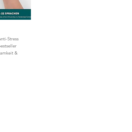
n
h
nti-Stress
estseller
samkeit &