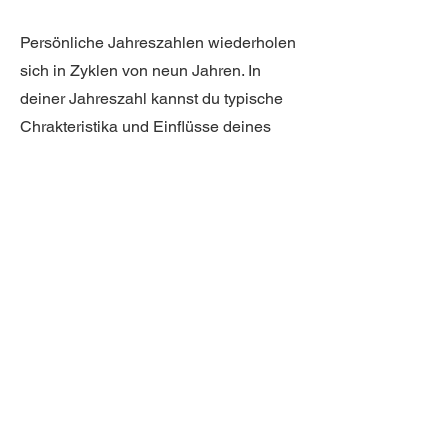
Persönliche Jahreszahlen wiederholen
sich in Zyklen von neun Jahren. In
deiner Jahreszahl kannst du typische
Chrakteristika und Einflüsse deines
Jahres 2025 herauslesen.
Was erwartet dich 2026 - hole
dir jetzt deinen Guide
Shop Now
In der Stille deines Seins,
in der Tiefe deines
Herzens, liegt die Kraft,