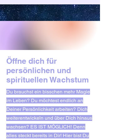
Öffne dich für
persönlichen und
spirituellen Wachstum
Du brauchst ein bisschen mehr Magie
im Leben? Du möchtest endlich an
Deiner Persönlichkeit arbeiten? Dich
weiterentwickeln und über Dich hinaus
wachsen? ES IST MÖGLICH! Denn
alles steckt bereits in Dir! Hier bist Du